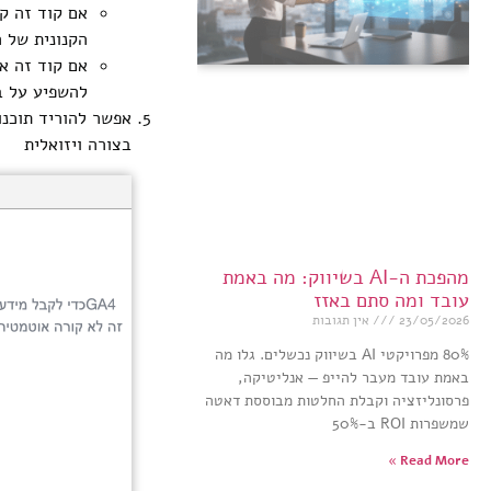
הקנונית של ה
להשפיע על ביצועי 
בצורה ויזואלית
מהפכת ה-AI בשיווק: מה באמת
עובד ומה סתם באזז
23/05/2026
אין תגובות
80% מפרויקטי AI בשיווק נכשלים. גלו מה
באמת עובד מעבר להייפ — אנליטיקה,
פרסונליזציה וקבלת החלטות מבוססת דאטה
שמשפרות ROI ב-50%
Read More »