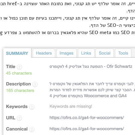
אם קוד זה קי
דף.
ה-SEO של הדף.