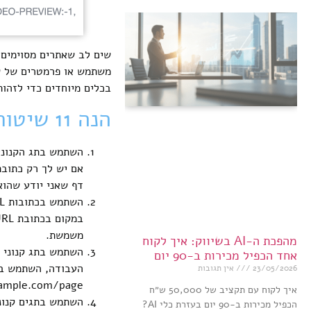
שים לב שאתרים מסוימים ע
משתמש או פרמטרים של שא
בכלים מיוחדים כדי לזהות
הנה 11 שיטות מומלצות לשימוש בתג הקנוני:
השתמש בתג הקנוני 
אם יש לך רק כתובת
דף שאני יודע שהוא
משמשת.
מהפכת ה-AI בשיווק: איך לקוח
אחד הכפיל מכירות ב-90 יום
23/05/2026
אין תגובות
ple.com/page/”>.
איך לקוח עם תקציב של 50,000 ש״ח
השתמש בתגים קנוני
הכפיל מכירות ב-90 יום בעזרת כלי AI?