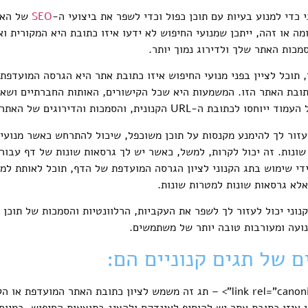
כדי למנוע בעיות עם תוכן כפול וכדי לשפר את ביצועי ה-
SEO
של האת
מה או זהה, ייתכן שמנועי החיפוש לא ידעו איזו כתובת היא המקורית ו
סמכות האתר שלך ולדירוג נמוך יותר.
, תוכל לציין בפני מנועי החיפוש איזו כתובת אתר היא הגרסה המועדפת
 הקנונית, והסמכות והדירוגים של האתר שלכם ייהנו מכך.
לעזור לך להימנע מקנסות על תוכן משוכפל, שיכול להתרחש כאשר מנועי
ותו דף עם כתובות URL שונות. זה יכול לקרות, למשל, כאשר יש לך גרסאות שונות של דף
די שימוש בתג הקנוני לציון הגרסה המועדפת של הדף, תוכל לאותת למנ
 אלא גרסאות שונות למטרות שונות.
וני יכול לעזור לך לשפר את העקביות, הרלוונטיות והסמכות של תוכן 
תנועה ומעורבות טובה יותר של משתמשים.
 של תגים קנוניים הם:
<link rel=”canonical” href=”URL”> – תג זה משמש לציון כתובת האתר המ
ן איזו כתובת אתר יש להוסיף לאינדקס ולהציג בתוצאות החיפוש, במיו