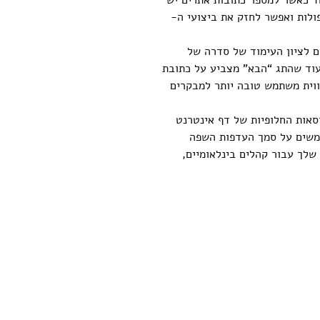
פולות ואפשר לחזק את ביצועי ה-
link rel=”nex”> – תגים אלו משמשים לציון העימוד של סדרה של
עוד שהתג “הבא” מצביע על כתובת
ווית משתמש טובה יותר למבקרים
li”> – תג זה משמש לציון הגרסאות החלופיות של דף אינטרנט
תמשים על סמך העדפות השפה
שלך עבור קהלים בינלאומיים,