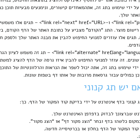
 על ידי שימוש בתג זה, אתהמאחדים קישורים, ונימנעים מבעיות תוכן כ
<link rel=”prev” href=”URL”> ו-<t” href=”URL
ו רישום מוצר. התג “הקודם” מצביע על כתובת האתר של הדף הקודם, ב
תגים אלו עוזרים למנועי החיפוש להבין את מבנה האתר שלך ולספק ח
דפים.
<nk rel=”alternate” hreflang=”language” href=”URL
שונים. זה עוזר למנועי החיפוש להבין איזו גרסה של הדף להציג למש
ידי שימוש בתג זה, אתה יכול לשפר את הנראות והרלוונטיות של התוכן 
כן כפולים עבור גרסאות מרובות של אותו דף בשפות שונות.
ם יש תג קנוני
 קנוני בדף אינטרנט על ידי בדיקת קוד המקור של הדף. כך:
נט שברצונך לבדוק בדפדפן האינטרנט שלך.
מקום כלשהו בדף ובחר “הצג מקור דף” או “הצג מקור”.
קוד המקור של הדף בחלון או בכרטיסייה חדשה.
.