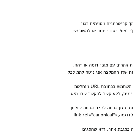
 קריטריונים מסוימים כגון
 באופן יסודי יותר או להשתמש
 אתרים עם תוכן דומה או זהה.
ות שזו ההמלצה אני נוטה לתת לכל
השתמש בכתובות URL מוחלטות: בעת ציון כתובת האתר ב-href המאפיין של התג הקנוני, השתמש בכתובת URL מוחלטת
אתר הקנונית, ללא קשר להקשר שבו היא
ני עם הפניה עצמית: אם לדף עצמו יש מספר גרסאות עם כתובות URL שונות, כגון גרסה לנייד וגרסת שולחן
העבודה, השתמש בתג קנוני עם הפניה עצמית כדי לציין שהדף עצמו הוא הגרסה הקנונית. לדוגמה,<link rel=”canonical”
ה כתובת אתר, ודא שהתגים