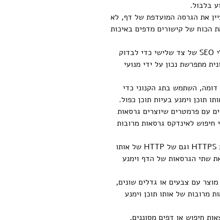
ע בלבול.
יין את הגרסה המועדפת של דף, לא
ת הכוח של קישורים מדפים באיכות
בדוק ונטר את התגים הקנוניים שלך: השתמש בכלים כגון Google Search Console או כלי SEO של צד שלישי כדי לבדוק
ית מתפרשת נכון על ידי מנועי
 דומה, השתמש בתג הקנוני כדי
ו תוכן וימנע בעיות תוכן כפול.
ים עם פרמטרים שיוצרים גרסאות
י חיפוש לאינדקס גרסאות מרובות
השתמש בתגים קנוניים עבור גרסאות HTTPS ו-HTTP של אותו דף: אם יש לך גם גרסאות HTTPS וגם של HTTP של אותו
את שתי הגרסאות של הדף וימנע
מוצר עם צבעים או גדלים שונים,
 מרובות של אותו תוכן וימנע
אות חיפוש או דפים מסוננים,