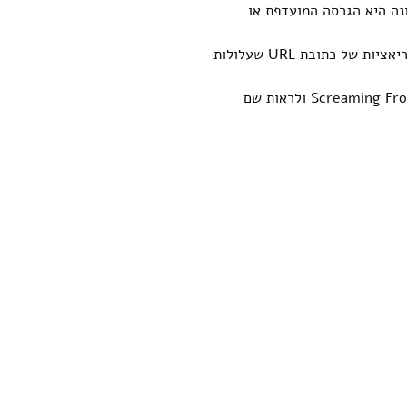
ים, זה אומר שלדף יש תג קנוני, ואת כתובת האתר שצוינה ב-href תכונה היא הגרסה המועדפת או
אם קוד זה אינו קיים, זה אומר שלדף אין תג קנוני, וייתכנו בעיות עם תוכן כפול או וריאציות של כתובת URL שעלולות
אפשר להוריד תוכנות SEO כמו SEO meta שהיא פלאגאין בכרום או להשתמש ב צפרדע Screaming Frog ולראות שם