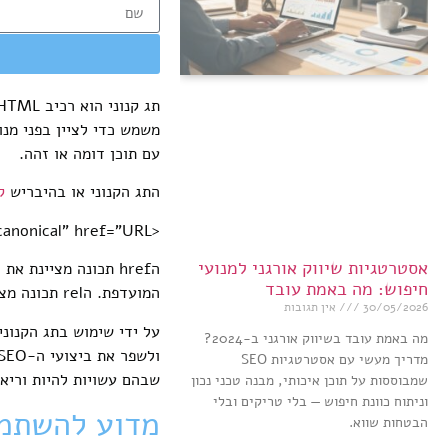
משמש כדי לציין בפני מנו
עם תוכן דומה או זהה.
התג הקנוני או בהיבריש
ק
<link rel=”canonical” href=”URL”>
אסטרטגיות שיווק אורגני למנועי
הhref תכונה מציינ
חיפוש: מה באמת עובד
המועדפת. הrel תכונה מציינת את הקשר בין הדף הנוכחי לכתובת ה-URL הקנונית, ויש להגדיר אותה תמיד ל”קנונית”.
30/05/2026
אין תגובות
על ידי שימוש בתג הקנונ
מה באמת עובד בשיווק אורגני ב-2024?
מדריך מעשי עם אסטרטגיות SEO
שבהם עשויות להיות וריאצ
שמבוססות על תוכן איכותי, מבנה טכני נכון
וניתוח כוונת חיפוש — בלי טריקים ובלי
מדוע להשתמש בתגי
הבטחות שווא.