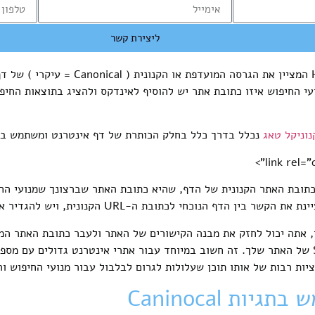
ליצירת קשר
תג קנוני הוא רכיב HTML המציין את הגרסה ה
עי החיפוש איזו כתובת אתר יש להוסיף לאינדקס ולהציג בתוצאות החי
נוניקל טאג
נכלל בדרך כלל בחלק הכותרת של דף אינטרנט ומשתמש בת
ת את כתובת האתר הקנונית של הדף, שהיא כתובת האתר שברצונך שמנועי ה
י, אתה יכול לחזק את מבנה הקישורים של האתר ולעבר כתובת האתר המו
ולשפר את ביצועי ה-SEO של האתר שלך. זה חשוב במיוחד עבור אתרי אינטרנט גדולים ע
יות רבות של אותו תוכן שעלולות לגרום לבלבול עבור מנועי החיפוש ו
ות Caninocal