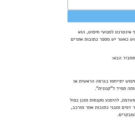
מועדפת או הקנונית ( Canonical = עיקרי ) של דף אינטרנט למנועי חיפוש, הוא
פוש כאשר יש מספר כתובות אתרים
חביר הבא:
חיפוש יתייחסו כגרסה הראשית או
עדפת, להימנע מקנסות תוכן כפול
ם מספר דפים ומבני כתובות אתר מורכב,
המבקרים.