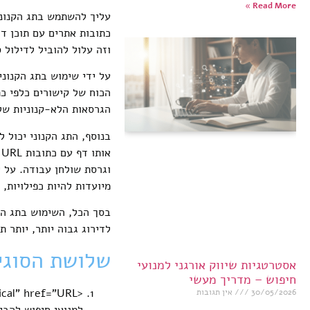
Read More »
עליך להשתמש בתג הקנוני 
כתובות אתרים עם תוכן דו
וזה עלול להוביל לדילול 
על ידי שימוש בתג הקנוני
הגרסאות הלא-קנוניות של העמוד ייוחסו לכתובת ה-URL
בנוסף, התג הקנוני יכול 
א
וגרסת שולחן עבודה. על י
מיועדות להיות כפילויות,
בסך הכל, השימוש בתג הקנ
לדירוג גבוה יותר, יותר 
שלושת הסוגים
אסטרטגיות שיווק אורגני למנועי
חיפוש – מדריך מעשי
30/05/2026
אין תגובות
למנועי חיפוש להבי