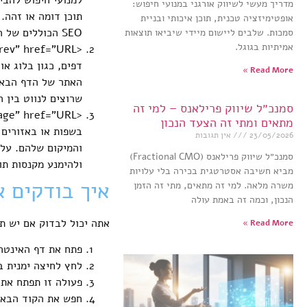
מדריך מעשי לשיווק אורגני במנועי חיפוש:
תוכן דומה או זהה.
אופטימיזציה טכנית, תוכן איכותי ובניית
SEO הכוללים של האתר שלך.
סמכות. שלבים ליישום מיידי שיביאו תוצאות
אמיתיות בגוגל.
דפים, כגון בלוג א
Read More »
האתר של הדף הבא. 
שרוצים לנווט בין ה
סמנכ״ל שיווק פרילאנס – למי זה
מתאים ומתי זה הצעד הנכון
בשפות או באזורים 
23/05/2026
אין תגובות
והמיקום שלהם. על 
סמנכ״ל שיווק פרילאנס (Fractional CMO)
ולהימנע מקנסות תו
מביא חשיבה אסטרטגית בכירה בלי עלויות
איך בודקים א
משרה מלאה. למי זה מתאים, מתי זה הזמן
הנכון, וכמה זה באמת עולה
אתה יכול לבדוק אם יש תג
Read More »
פתח את דף האינטר
לחץ לחיצה ימנית ב
פעולה זו תפתח את 
חפש את הקוד הבא: