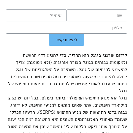
ליצירת קשר
קידום אורגני בגוגל הוא תהליך, כדי להגיע לדף הראשון
ולמקומות גבוהים בגוגל בצורה אורגנית (ולא ממומנת) צריך
להישמע להנחיות של גוגל. השמירה על האלגוריתם של גוגל
יכולה להיות די מייגעת. רשמתי פה כמה מהפרמטרים החשובים
ביותר שיעזרו לאתרי אינטרנט להיות גבוה בתוצאות החיפוש של
גוגל.
גוגל הוא מנוע החיפוש הפופולרי ביותר בעולם, בכל יום יש כ3.5
מיליארד חיפושים. אתר שאינו מותאם למנועי החיפוש לא ידורג
גבוה בדפי התוצאות של מנוע החיפוש (SERPS), הרעיון הכללי
שעומד מאחורי האלגורתמים השונים היא החשיבה ״מה הכי יענה
על הצורך אותו ביקש הלקוח שלי״ והאתר שיתן את המענה הטוב