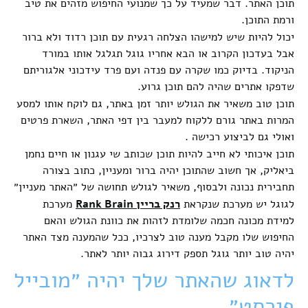
תוכן האתר. דבר שמעיד על כך שמנועי החיפוש מזהים את טיב
ורמת התוכן.
יכול להיות שיש למישהו הצלחה רגעית עם תוכן רדוד ולא ברור
אבל בעדכון הקרוב או הבא אחריו גוגל תגלגל אותו במורד
הניקוד. בדיוק כמו שקרה עם פנדה ועם פרד עידכוני אלגוריתם
שדפקו אתרים שהיה להם תוכן גרוע.
תוכן טוב משאיר את הגולש יותר זמן באתר, גם לוקח אותו למסע
המרות באתר גורם ללקוח למעבר בין דפי האתר, השארת פרטים
ואולי גם לביצוע רכישה .
תוכן איכותי לא חייב להיות תוכן שכותב שי עגנון או חיים נחמן
ביאליק, אך חשוב שהתוכן יהיה ברור ומעניין, כתוב בצורה
תחבירית נכונה ולבסוף, משאיר לגולש תחושה של ״האתר מעניין״
לגוגל יש מערכת שנקראת
רנק בריין Rank Brain
מערכת
למידת מכונה חכמה שלומדת לזהות את כוונת הגולש והאם
החיפוש שלו מקבל מענה טוב לצרכיו, ככל שהמענה מצד האתר
יהיה טוב יותר גוגל תספק דירוג גבוה יותר לאתר.
לדאוג שהאתר שלך יהיה ״מובייל
פירסט״