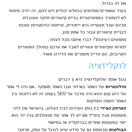
את זה בגדול.
בעוד שאתרים מסוימים בהחלט יכולים ויש להם, זה יהיה טיפשי
לא להמשיך באסטרטגיית בניית קישורים חזקה שעובדת.
מכיוון שכל תעשייה היא ייחודית, קיימות הזדמנויות שונות
לבניית קישורים עבור כל אחת מהן.
מחפשים רעיונות? דברו איתנו נוכל לעזור.
למרות שקישורים עשויים לאבד את ערכם במהלך העשורים
הקרובים, הם עדיין משפרים את הדירוג מאוד.
לוקליזציה
גוגל אומר שלוקליזציה היא 3 דברים
הרלונטיות
של האתר באיזור שבו האתר מתפקד. אם היה לי אתר
של דוט קום והוא היה מדבר על SEO בצפון זה לא רלונטי בין
האתר השפה והמיקום
המרחק הפיזי
בין נותן השירות לבין הגולש, בישראל אין לזה
משמעות אבל בחו״ל אם יש לך אתר של מנעולנים בניו יור הוא
יופי במקומות אחרים בברוקליין או במיאמי
הבולטות
מבוססת גם על מידע שיש לגוגל על עסק, מרחבי