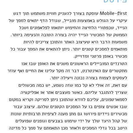
Mobile-first עוסקת בצורך להעניק חווית משתמש תוך דגש
עיקרי על הגולש באמצעות מובייל, שגודל הדף יתאים למסך של
הנייד, שכפתורי הלחיצה והחיפוש יותאמו לפלאפונים ושכל
הממשק של המכשיר הנייד יהיה בצורה הטובה והנעימה ביותר.
משמעות הדבר היא שעיצוב האתר והתוכן צריכים להיות
מותאמים למסכים קטנים יותר. ניתן להתאים את המסך עבור כל
מכשיר באופן פרטני ומדוייק.
הטרנדים המוביילים הראשונים משנים את האופן שבו אנו
מתקשרים עם האינטרנט, דבר זה מקל עלינו את החיים ואף עוזר
לעסקים לצמוח בצורה נכונה ויעילה יותר.
עם זאת, זה אולי לא קל כמו שזה נשמע, יש כמה מכשולים
שצריך להתגבר עליהם. כאשר מעצבים אתר או אפליקציה
לסמארטפונים, עליכם לוודא שהתוכן ניתן לסריקה וקריא במקום
שבו אנשים צופים בו על המסכים הקטנים שלהם. עיצוב עבור
מכשירים ניידים פירושו גם מתן מענה לציפיות תרבותיות שונות
של קהל היעד שלך על ידי שימוש בצבעים וגופנים שפועלים
היטב בכל גדלי המסכים ולאחר מכן התאמתם על סמך כל מדינה