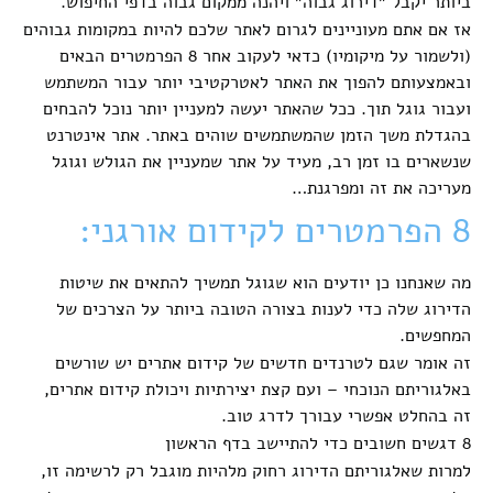
ביותר יקבל ״דירוג גבוה״ ויהנה ממקום גבוה בדפי החיפוש.
אז אם אתם מעוניינים לגרום לאתר שלכם להיות במקומות גבוהים
(ולשמור על מיקומיו) כדאי לעקוב אחר 8 הפרמטרים הבאים
ובאמצעותם להפוך את האתר לאטרקטיבי יותר עבור המשתמש
ועבור גוגל תוך. ככל שהאתר יעשה למעניין יותר נוכל להבחים
בהגדלת משך הזמן שהמשתמשים שוהים באתר. אתר אינטרנט
שנשארים בו זמן רב, מעיד על אתר שמעניין את הגולש וגוגל
מעריכה את זה ומפרגנת…
8 הפרמטרים לקידום אורגני:
מה שאנחנו כן יודעים הוא שגוגל תמשיך להתאים את שיטות
הדירוג שלה כדי לענות בצורה הטובה ביותר על הצרכים של
המחפשים.
זה אומר שגם לטרנדים חדשים של קידום אתרים יש שורשים
באלגוריתם הנוכחי – ועם קצת יצירתיות ויכולת קידום אתרים,
זה בהחלט אפשרי עבורך לדרג טוב.
8 דגשים חשובים כדי להתיישב בדף הראשון
למרות שאלגוריתם הדירוג רחוק מלהיות מוגבל רק לרשימה זו,