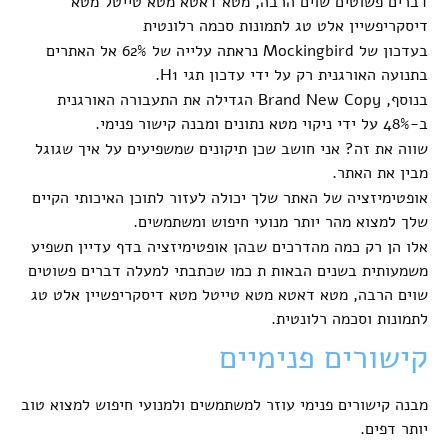
דברים פשוטים שוים הרבה, מטא דאטא מטא טייטל מטא
דיסקריפשיין אלט טג לתמונות סכמה רלונטית
בעדכון של Mockingbird נראתה עלייה של 62% אל האתרים
בתנועה האורגנית רק על ידי עדכון תגי H1.
בנוסף, Brand New Copy הגדילה את התעבורה האורגנית
ב-48% על ידי ניקוי מטא נתונים ומבנה קישור פנימי.
שווה את זה? אני חושב שכן תיקונים שמשפיעים על איך שגוגל
מבין את האתר.
אופטימיזציה של האתר שלך יכולה לעזור לתוכן האיכותי הקיים
שלך למצוא מהר יותר מנועי חיפוש ומשתמשים.
אלו הן רק כמה מהדרכים שבהן אופטימיזציה בדף עדיין תשפיע
משמעותית בשנים הבאות ת כמו שכתבתי למעלה דברים פשוטים
שוים הרבה, מטא דאטא מטא טייטל מטא דיסקריפשיין אלט טג
לתמונות וסכמה רלונטית.
קישורים פנימיים
מבנה קישורים פנימי עוזר למשתמשים ולמנועי חיפוש למצוא טוב
יותר דפים.