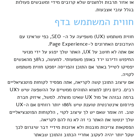
או אזור תרבות ולחצנים שלא קרובים מידי ומשבשים פעולות
בגלל עובי אצבעות.
חווית המשתמש בדף
חווית משתמש (UX) משפיעה על ה- SEO, כפי שראינו עם
העדכונים האחרונים ל-Page Experience.
אם אתה לא חושב על UX, האתר שלך יפגע על ידי מנועי
החיפוש ודירגו ירד באופן משמעותי. למעשה, כ38% מהאנשים
יפסיקו לטייל באתר אם התוכן והפריסה יספקו חווית משתמש
לקויה.
אם עיצוב התוכן קשה לקריאה, אתה מפסיד לקוחות פוטנציאליים
רבים. כיום ניתן למצוא התוהים ממשיים על ההשפעה שיש לUX
ברמה גבוהה אל מול UX שאינו מוצלח. למשל, איזוק חברת
פירסום אינטרנטית טוענת שיש 186% יותר רווחים אם ה-UX
טוב. זה אומר שאם יש לך עיצוב לקוי , הלקוחות הפוטנציאליים
שלך ינטשו את האתר כי זה לא נח להם לקריאה.
הפסקאות צריכות מובנות ולא ארוכות מידיי דבר שיגרום לכך
שקל יותר יהיה לעקוב אחריי הכתוב והתוכן שבאתר