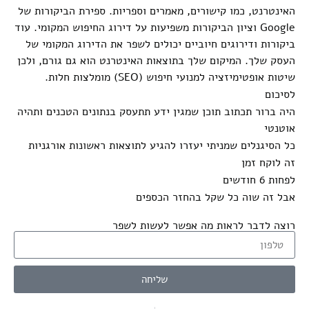
האינטרנט, כמו קישורים, מאמרים וספריות. ספירת הביקורות של
Google וציון הביקורות משפיעות על דירוג החיפוש המקומי. עוד
ביקורות ודירוגים חיוביים יכולים לשפר את הדירוג המקומי של
העסק שלך. המיקום שלך בתוצאות האינטרנט הוא גם גורם, ולכן
שיטות אופטימיזציה למנועי חיפוש (SEO) מומלצות חלות.
לסיכום
היה ברור תכתוב תוכן שמגין ידע תתעסק בנתונים הטכנים ותהיה
אוטנטי
כל הסיגנלים שמניתי יעזרו להגיע לתוצאות ראשונות אורגניות
זה לוקח זמן
לפחות 6 חודשים
אבל זה שוה כל שקל בהחזר הכספים
רוצה לדבר לראות מה אפשר לעשות לשפר
שליחה